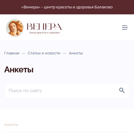
«Венера» - центр красоты и здоровья Балаково
Главная
Статьи и новости
Анкеты
Анкеты
С
т
Анкеты
а