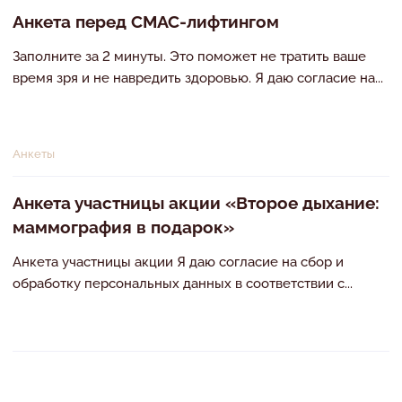
т
Анкета перед СМАС-лифтингом
ь
и
Заполните за 2 минуты. Это поможет не тратить ваше
и
время зря и не навредить здоровью. Я даю согласие на...
н
о
в
о
Анкеты
с
т
Анкета участницы акции «Второе дыхание:
и
маммография в подарок»
Анкета участницы акции Я даю согласие на сбор и
обработку персональных данных в соответствии с...