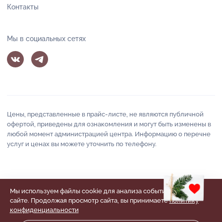
Контакты
Мы в социальных сетях
Цены, представленные в прайс-листе, не являются публичной
офертой, приведены для ознакомления и могут быть изменены в
любой момент администрацией центра. Информацию о перечне
услуг и ценах вы можете уточнить по телефону.
«Венера» - центр красоты и здоровья Балаково © 2013 -
2026
Мы используем файлы cookie для анализа событий на нашем
Политика конфиденциальности
сайте. Продолжая просмотр сайта, вы принимаете
политику
Согласие на обработку персональных данных
конфиденциальности
Согласие на получение рекламной рассылки